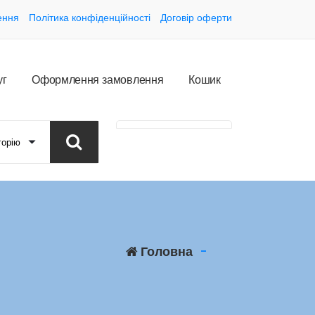
ення
Політика конфіденційності
Договір оферти
у
г
О
ф
о
р
м
л
е
н
н
я
з
а
м
о
в
л
е
н
н
я
К
о
ш
и
к
Головна
-