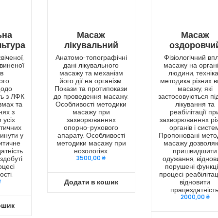
ьна
Масаж
Масаж
льтура
лікувальний
оздоровчи
іченої,
Анатомо-топографічні
Фізіологічний вп
виненої
дані лікувального
масажу на орган
ів
масажу та механізм
людини, техніка
ого
його дії на організм.
методика різних в
щодо
Покази та протипокази
масажу, які
ь з ЛФК
до проведення масажу.
застосовуються пі
вмах та
Особливості методики
лікування та
нях з
масажу при
реабілітації пр
 усіх
захворюваннях
захворюваннях рі
етичних
опорно-рухового
органів і систем
винути у
апарату. Особливості
Пропоновані мето
итичне
методики масажу при
масажу дозволя
атність
нозологіях.
пришвидшити
здобуті
3500,00
₴
одужання, віднов
оцесі
порушені функці
ості.
процесі реабілітац
₴
відновити
Додати в кошик
працездатність
2000,00
₴
ошик