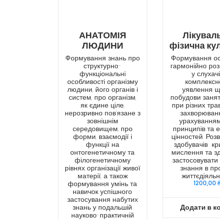
АНАТОМІЯ
Лікувал
ЛЮДИНИ
фізична ку
Формування знань про
Формування осв
структурно-
гармонійно роз
функціональні
у слухач
особливості організму
комплексн
людини, його органів і
уявлення 
систем, про організм,
побудови занят
як єдине ціле,
при різних тра
нерозривно пов’язане з
захворюван
зовнішнім
урахуванням
середовищем, про
принципів та 
форми, взаємодії і
цінностей. Роз
функції на
здобувачів кр
онтогенетичному та
мислення та зд
філогенетичному
застосовувати 
рівнях організації живої
знання в пр
матерії, а також
життєдіяльн
формування умінь та
1200,00
навичок успішного
застосування набутих
знань у подальшій
Додати в к
науково-практичній