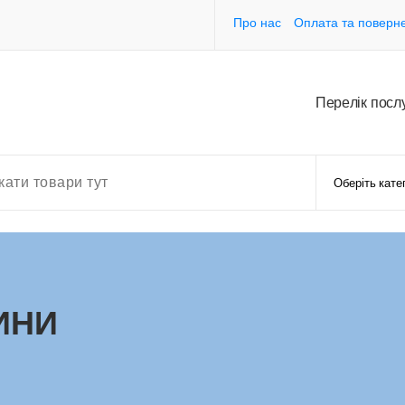
Про нас
Оплата та поверн
П
е
р
е
л
і
к
п
о
с
л
ИНИ