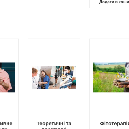
Додати в кош
тивне
Теоретичні та
Фітотерапі