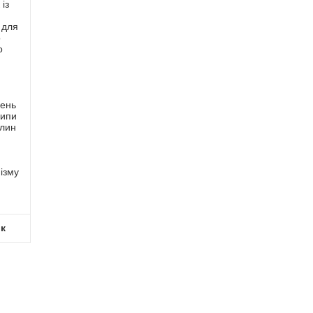
із
 для
о
о
ень
ципи
слин
о
,
ізму
ик