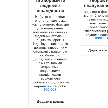
за хворими та
здоров’я
людьми з
планування
інвалідністю
підготовка фахів
могли б консул
Набуття системних
з питань пі
знань та підготовка
контрацепти
компетентного фахівця
правильног
для планування,
використання 
допомоги і виконання
групами нас
медичних втручань,
2000,00
оцінки та корекції
індивідуальних планів
догляду, створених у
Додати в к
співпраці з пацієнтом,
особами, що
доглядають, членами
сім’ї та іншими
медичними і
соціальними
працівниками,
враховуючи
особливості здоров’я чи
перенесені хвороби.
500,00
₴
Додати в кошик