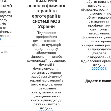
 та
практичні
набуття навичок 
 сім’ї
аспекти фізичної
використання
лікарських рослин
терапії та
ців, які
патогенетичн
ерготерапії в
ьтувати
обгрунтованог
дбору
системі МОЗ
лікування та
вів,
профілактики
України
о їх
симптомів і
різними
Підвищення
захворювань,
елення
професійних
формування уявл
₴
компетентностей
про головні прин
цільової аудиторії
використання ро
щодо процесу
як природног
ошик
збереження,
джерела
відновлення та/або
оздоровлення
компенсації порушених
відновлення орган
функцій і
людини
функціонування
2000,00
₴
організму людини
засобами фізичної
терапії, ерготерапії з
Додати в кош
метою відновлення
повноцінної
життєдіяльності та
підвищення якості
життя відповідно до
бажань і потреб
людини.