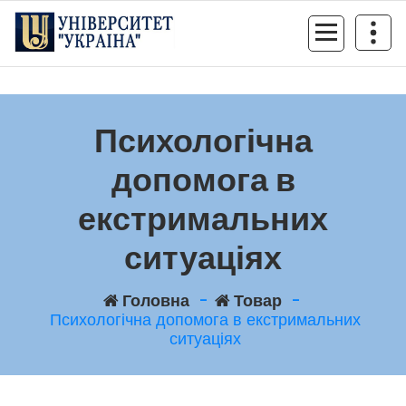
Перейти
до
контенту
Психологічна
допомога в
екстримальних
ситуаціях
Головна
-
Товар
-
Психологічна допомога в екстримальних
ситуаціях