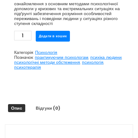
ознайомлення з основним методами психологічної
допомоги у кризових та екстремальних ситуаціях на
підґрунті забезпечення розуміння особливостей
переживань і поведінки людини у ситуаціях різного
ступеня складності
Психологічна
Додати в кошик
допомога
в
екстримальних
Категорія:
Психологія
ситуаціях
Позначок:
практикуючим психологам
,
психіка людини
,
кількість
психологічні методи обстеження
,
психологія
,
психотерапія
Опис
Відгуки (0)