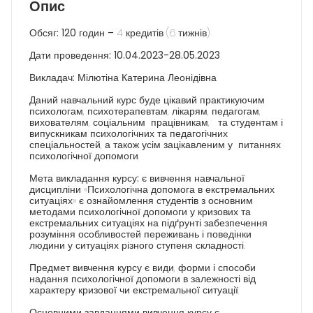
Опис
Обсяг: 120 годин –
4 кредитів (6 тижнів)
Дати проведення: 10.04.2023-28.05.2023
Викладач:
Мілютіна Катерина Леонідівна
Даний навчальний курс буде цікавий практикуючим
психологам, психотерапевтам, лікарям, педагогам,
вихователям, соціальним працівникам, та студентам і
випускникам психологічних та педагогічних
спеціальностей, а також усім зацікавленим у питаннях
психологічної допомоги.
Мета викладання курсу:
є вивчення навчальної
дисципліни «Психологічна допомога в екстремальних
ситуаціях» є ознайомлення студентів з основним
методами психологічної допомоги у кризових та
екстремальних ситуаціях на підґрунті забезпечення
розуміння особливостей переживань і поведінки
людини у ситуаціях різного ступеня складності.
Предмет вивчення курсу
є види, форми і способи
надання психологічної допомоги в залежності від
характеру кризової чи екстремальної ситуації.
Основними завданнями вивчення курсу є