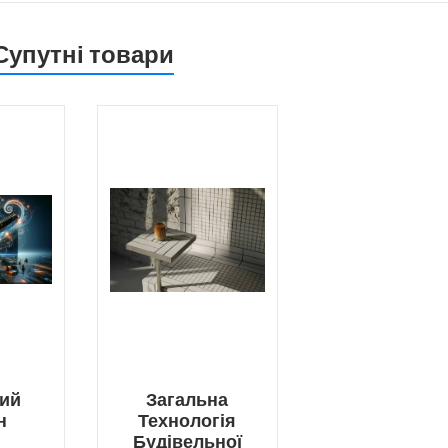
Супутні товари
ний
Загальна
н
Технологія
Будівельної