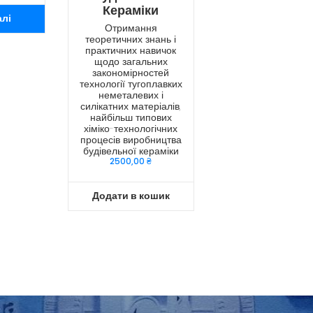
Кераміки
алі
Отримання
теоретичних знань і
практичних навичок
щодо загальних
закономірностей
технології тугоплавких
неметалевих і
силікатних матеріалів,
найбільш типових
хіміко-технологічних
процесів виробництва
будівельної кераміки
2500,00
₴
Додати в кошик