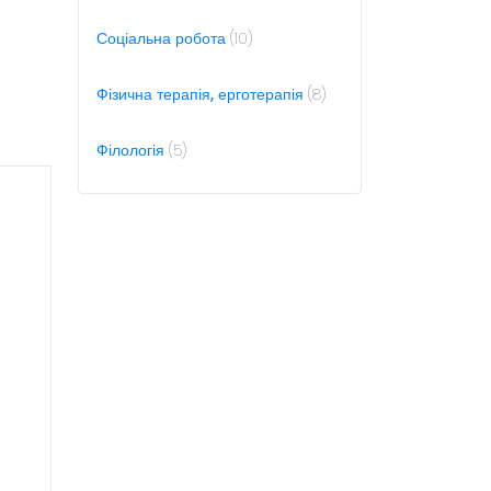
р
т
и
о
1
Соціальна робота
10
в
0
а
т
р
о
8
Фізична терапія, ерготерапія
8
і
в
т
в
а
о
р
в
5
Філологія
5
і
а
т
в
р
о
і
в
в
а
р
і
в