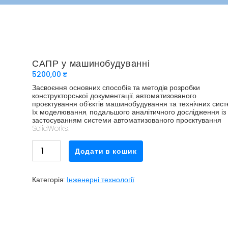
САПР у машинобудуванні
5200,00
₴
Засвоєння основних способів та методів розробки
конструкторської документації, автоматизованого
проєктування об’єктів машинобудування та технічних сист
їх моделювання, подальшого аналітичного дослідження із
застосуванням системи автоматизованого проєктування
SolidWorks.
САПР
Додати в кошик
у
машинобудуванні
кількість
Категорія:
Інженерні технології