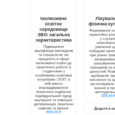
Інклюзивне
Лікувал
освітнє
фізична ку
середовище
Формування осв
ЗВО: загальна
гармонійно роз
у слухач
характеристика
комплексн
Підвищення
уявлення 
кваліфікації викладачів
побудови занят
та спеціалістів, які
при різних тра
працюють в сфері
захворюван
інклюзивної освіти до
урахуванням
практичної роботи зі
принципів та 
студентами з
цінностей. Роз
особливими освітніми
здобувачів кр
потребами (ООП), в
мислення та зд
якій мають
застосовувати 
впроваджуватися
знання в пр
теоретичні надбання,
життєдіяльн
індивідуальний підхід,
1200,00
внутрішня та зовнішня
детермінація, практичні
навички та вміння.
Додати в к
1600,00
₴