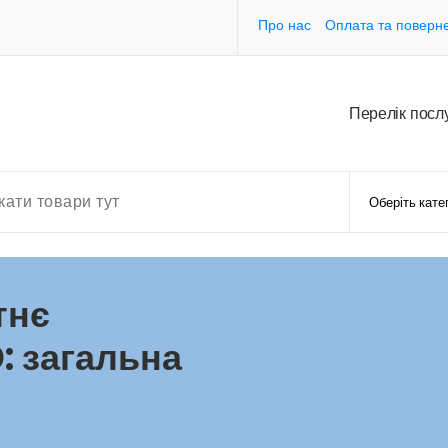
Про нас
Оплата та поверн
П
е
р
е
л
і
к
п
о
с
л
тнє
: загальна