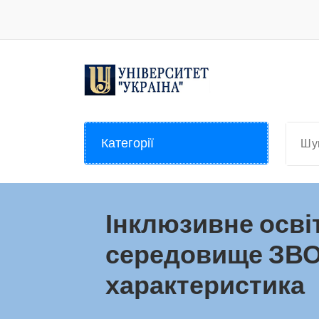
Перейти
до
контенту
Категорії
Інклюзивне осві
середовище ЗВО
характеристика