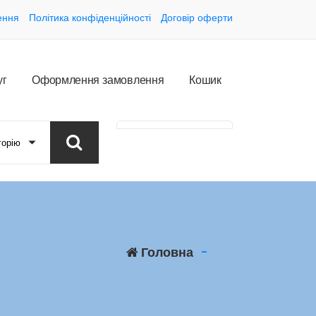
ення
Політика конфіденційності
Договір оферти
у
г
О
ф
о
р
м
л
е
н
н
я
з
а
м
о
в
л
е
н
н
я
К
о
ш
и
к
Головна
-