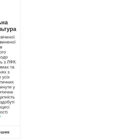
ьна
льтура
іченої,
виненої
ів
ого
щодо
ь з ЛФК
вмах та
нях з
 усіх
етичних
винути у
итичне
атність
здобуті
оцесі
ості.
₴
ошик