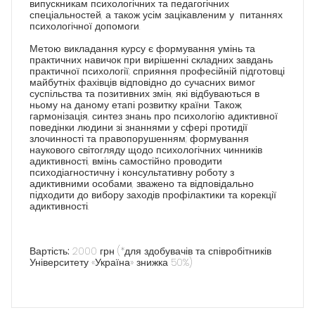
випускникам психологічних та педагогічних
спеціальностей, а також усім зацікавленим у питаннях
психологічної допомоги.
Метою викладання курсу
є формування умінь та
практичних навичок при вирішенні складних завдань
практичної психології; сприяння професійній підготовці
майбутніх фахівців відповідно до сучасних вимог
суспільства та позитивних змін, які відбуваються в
ньому на даному етапі розвитку країни. Також,
гармонізація, синтез знань про психологію адиктивної
поведінки людини зі знаннями у сфері протидії
злочинності та правопорушенням; формування
наукового світогляду щодо психологічних чинників
адиктивності, вмінь самостійно проводити
психодіагностичну і консультативну роботу з
адиктивними особами, зважено та відповідально
підходити до вибору заходів профілактики та корекції
адиктивності.
Вартість:
2000 грн (*для здобувачів та співробітників
Університету «Україна» знижка 50%)