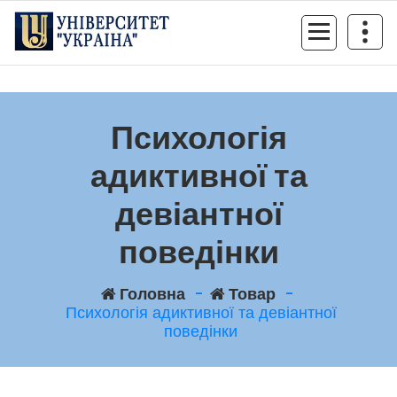
Перейти
до
контенту
Психологія
адиктивної та
девіантної
поведінки
Головна
-
Товар
-
Психологія адиктивної та девіантної
поведінки