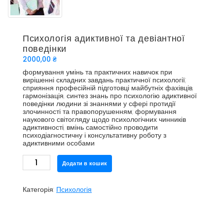
Психологія адиктивної та девіантної
поведінки
2000,00
₴
формування умінь та практичних навичок при
вирішенні складних завдань практичної психології;
сприяння професійній підготовці майбутніх фахівців,
гармонізація, синтез знань про психологію адиктивної
поведінки людини зі знаннями у сфері протидії
злочинності та правопорушенням; формування
наукового світогляду щодо психологічних чинників
адиктивності, вмінь самостійно проводити
психодіагностичну і консультативну роботу з
адиктивними особами
Психологія
Додати в кошик
адиктивної
та
девіантної
Категорія:
Психологія
поведінки
кількість