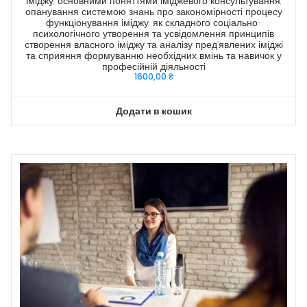
іміджу, основними поняттями іміджевого консультування,
опанування системою знань про закономірності процесу
функціонування іміджу, як складного соціально-
психологічного утворення та усвідомлення принципів
створення власного іміджу та аналізу пред’явлених іміджі
та сприяння формуванню необхідних вмінь та навичок у
професійній діяльності
1600,00
₴
Додати в кошик