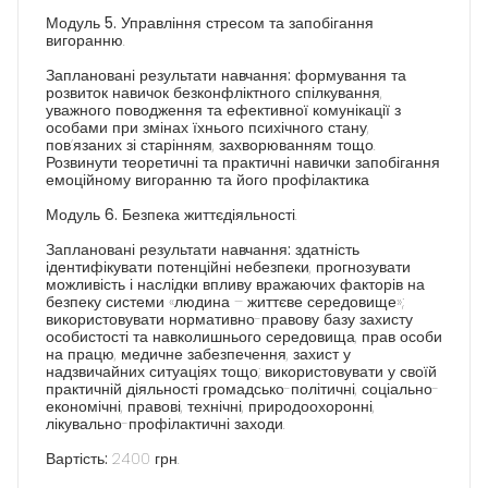
Модуль 5.
Управління стресом та запобігання
вигоранню.
Заплановані результати навчання:
формування та
розвиток навичок безконфліктного спілкування,
уважного поводження та ефективної комунікації з
особами при змінах їхнього психічного стану,
пов’язаних зі старінням, захворюванням тощо.
Розвинути теоретичні та практичні навички запобігання
емоційному вигоранню та його профілактика
Модуль 6.
Безпека життєдіяльності.
Заплановані результати навчання:
здатність
ідентифікувати потенційні небезпеки, прогнозувати
можливість і наслідки впливу вражаючих факторів на
безпеку системи «людина – життєве середовище»;
використовувати нормативно-правову базу захисту
особистості та навколишнього середовища, прав особи
на працю, медичне забезпечення, захист у
надзвичайних ситуаціях тощо; використовувати у своїй
практичній діяльності громадсько-політичні, соціально-
економічні, правові, технічні, природоохоронні,
лікувально-профілактичні заходи.
Вартість:
2400 грн.