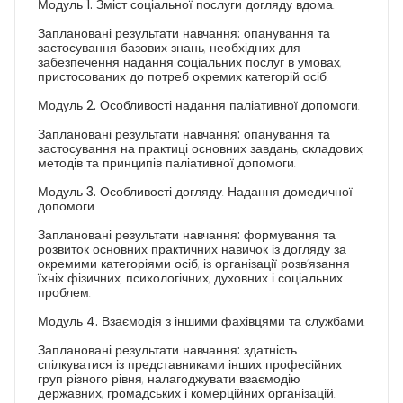
Модуль 1.
Зміст соціальної послуги догляду вдома.
Заплановані результати навчання:
опанування та
застосування базових знань, необхідних для
забезпечення надання соціальних послуг в умовах,
пристосованих до потреб окремих категорій осіб.
Модуль 2.
Особливості надання паліативної допомоги.
Заплановані результати навчання:
опанування та
застосування на практиці основних завдань, складових,
методів та принципів паліативної допомоги.
Модуль
3.
Особливості догляду. Надання домедичної
допомоги.
Заплановані результати навчання:
формування та
розвиток основних практичних навичок із догляду за
окремими категоріями осіб, із організації розв’язання
їхніх фізичних, психологічних, духовних і соціальних
проблем.
Модуль 4.
Взаємодія з іншими фахівцями та службами.
Заплановані результати навчання:
здатність
спілкуватися із представниками інших професійних
груп різного рівня, налагоджувати взаємодію
державних, громадських і комерційних організацій.