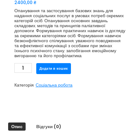
2400,00
₴
Опанування та застосування базових знань для
надання соціальних послуг в умовах потреб окремих
категорій осіб. Опанування основних завдань,
складових, методів та принципів паліативної
допомоги. Формування практичних навичок із догляду
за окремими категоріями осіб. Формування навичок
безконфліктного спілкування, уважного поводження
та ефективної комунікації з особами при змінах
їхнього психічного стану, запобігання емоційному
вигоранню та його профілактика.
Теоретичні
Додати в кошик
та
практичні
аспекти
Категорія:
Соціальна робота
надання
соціальних
послуг
в
Україні
кількість
Опис
Відгуки (0)