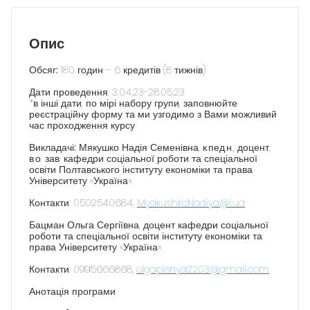
Опис
Обсяг:
180 годин – 6 кредитів (8 тижнів)
Дати проведення
: 3.04.23-28.05.23
*в інші дати, по мірі набору групи, заповнюйте
реєстраційну форму та ми узгодимо з Вами можливий
час проходження курсу
Викладачі:
Мякушко Надія Семенівна, к.пед.н., доцент,
в.о. зав. кафедри соціальної роботи та спеціальної
освіти Полтавського інституту економіки та права
Університету «Україна».
Контакти: 0502540684,
MyakushkoNadiya@i.ua
Бацман Ольга Сергіївна, доцент кафедри соціальної
роботи та спеціальної освіти інституту економіки та
права Університету «Україна».
Контакти: 0995666868
,
olgapisnya2203@gmail.com
Анотація програми